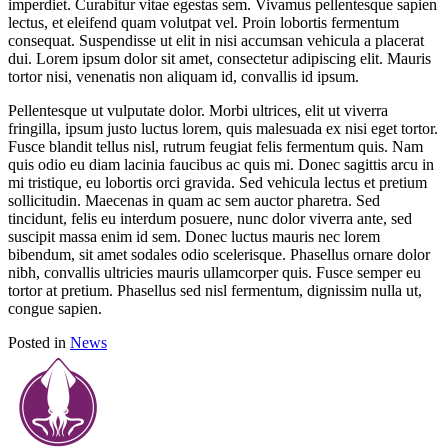
imperdiet. Curabitur vitae egestas sem. Vivamus pellentesque sapien
lectus, et eleifend quam volutpat vel. Proin lobortis fermentum
consequat. Suspendisse ut elit in nisi accumsan vehicula a placerat
dui. Lorem ipsum dolor sit amet, consectetur adipiscing elit. Mauris
tortor nisi, venenatis non aliquam id, convallis id ipsum.
Pellentesque ut vulputate dolor. Morbi ultrices, elit ut viverra
fringilla, ipsum justo luctus lorem, quis malesuada ex nisi eget tortor.
Fusce blandit tellus nisl, rutrum feugiat felis fermentum quis. Nam
quis odio eu diam lacinia faucibus ac quis mi. Donec sagittis arcu in
mi tristique, eu lobortis orci gravida. Sed vehicula lectus et pretium
sollicitudin. Maecenas in quam ac sem auctor pharetra. Sed
tincidunt, felis eu interdum posuere, nunc dolor viverra ante, sed
suscipit massa enim id sem. Donec luctus mauris nec lorem
bibendum, sit amet sodales odio scelerisque. Phasellus ornare dolor
nibh, convallis ultricies mauris ullamcorper quis. Fusce semper eu
tortor at pretium. Phasellus sed nisl fermentum, dignissim nulla ut,
congue sapien.
Posted in
News