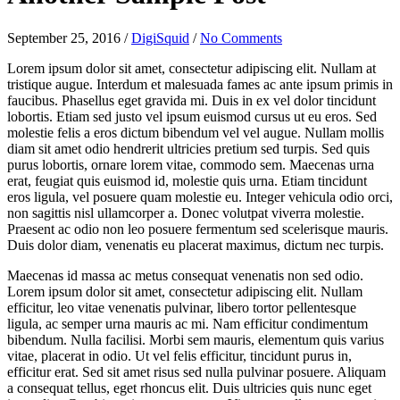
September 25, 2016
/
DigiSquid
/
No Comments
Lorem ipsum dolor sit amet, consectetur adipiscing elit. Nullam at
tristique augue. Interdum et malesuada fames ac ante ipsum primis in
faucibus. Phasellus eget gravida mi. Duis in ex vel dolor tincidunt
lobortis. Etiam sed justo vel ipsum euismod cursus ut eu eros. Sed
molestie felis a eros dictum bibendum vel vel augue. Nullam mollis
diam sit amet odio hendrerit ultricies pretium sed turpis. Sed quis
purus lobortis, ornare lorem vitae, commodo sem. Maecenas urna
erat, feugiat quis euismod id, molestie quis urna. Etiam tincidunt
eros ligula, vel posuere quam molestie eu. Integer vehicula odio orci,
non sagittis nisl ullamcorper a. Donec volutpat viverra molestie.
Praesent ac odio non leo posuere fermentum sed scelerisque mauris.
Duis dolor diam, venenatis eu placerat maximus, dictum nec turpis.
Maecenas id massa ac metus consequat venenatis non sed odio.
Lorem ipsum dolor sit amet, consectetur adipiscing elit. Nullam
efficitur, leo vitae venenatis pulvinar, libero tortor pellentesque
ligula, ac semper urna mauris ac mi. Nam efficitur condimentum
bibendum. Nulla facilisi. Morbi sem mauris, elementum quis varius
vitae, placerat in odio. Ut vel felis efficitur, tincidunt purus in,
efficitur erat. Sed sit amet risus sed nulla pulvinar posuere. Aliquam
a consequat tellus, eget rhoncus elit. Duis ultricies quis nunc eget